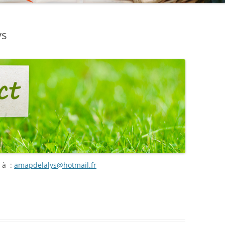
ys
 à :
amapdelalys@hotmail.fr