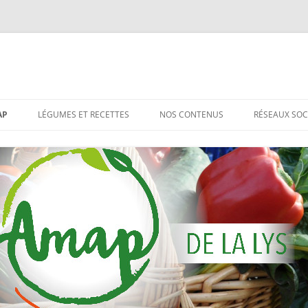
AP
LÉGUMES ET RECETTES
NOS CONTENUS
RÉSEAUX SOC
TIONS
ST QUOI UNE AMAP?
C’EST QUOI CES LÉGUMES?
UN SITE DE RECETTES SYMPA
AP DE LA LYS
LE COIN RECETTES
LES NEWSLETTER D’AGNÈS
PLOITATION
ARTICLES DE PRESSE
TACTER L’AMAP
LES PHOTOS