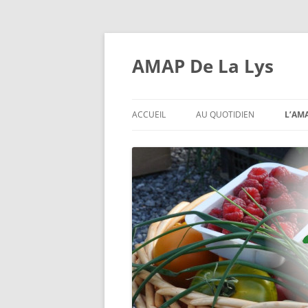
Aller
au
contenu
AMAP De La Lys
ACCUEIL
AU QUOTIDIEN
L’AM
INSCRIPTIONS AUX DISTRIBU
C’E
L’AM
L’EX
CON