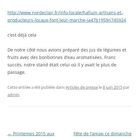
http://www.nordeclair.fr/info-locale/halluin-artisans-et-
producteurs-locaux-font-leur-marche-ia47b1959n745924
c’est déjà cela
De notre côté nous avions préparé des jus de légumes et
fruits avec des bonbonnes d’eau aromatisées. Franc
succès, notre stand était celui où il y avait le plus de
passage.
Cette entrée a été publiée dans
Articles de presse
le
8 juin 2015
par
admin
.
Navigation
←
Printemps 2015 aux
Fête de l’amap ce dimanche