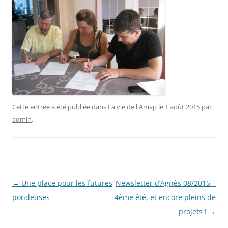
Cette entrée a été publiée dans
La vie de l'Amap
le
1 août 2015
par
admin
.
Navigation
←
Une place pour les futures
Newsletter d’Agnès 08/2015 –
des
pondeuses
4ème été, et encore pleins de
articles
projets !
→