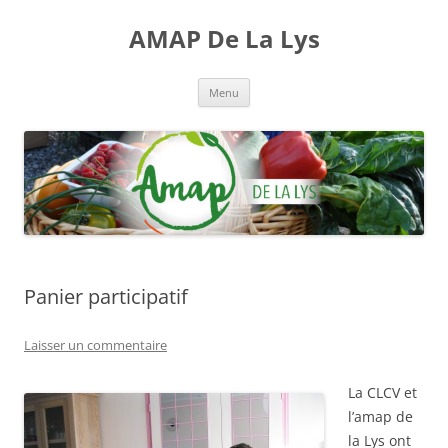
Aller
au
AMAP De La Lys
contenu
Menu
Panier participatif
Laisser un commentaire
La CLCV et
l’amap de
la Lys ont