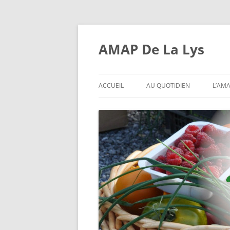
Aller
au
contenu
AMAP De La Lys
ACCUEIL
AU QUOTIDIEN
L’AM
INSCRIPTIONS AUX DISTRIBU
C’E
L’AM
L’EX
CON