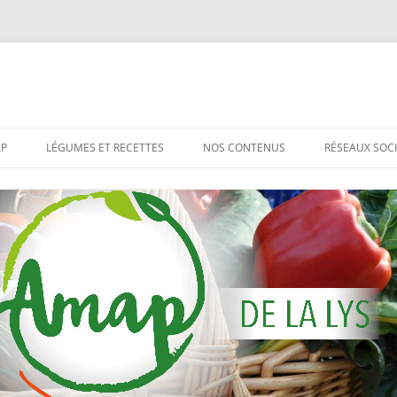
AP
LÉGUMES ET RECETTES
NOS CONTENUS
RÉSEAUX SOC
TIONS
ST QUOI UNE AMAP?
C’EST QUOI CES LÉGUMES?
UN SITE DE RECETTES SYMPA
AP DE LA LYS
LE COIN RECETTES
LES NEWSLETTER D’AGNÈS
PLOITATION
ARTICLES DE PRESSE
TACTER L’AMAP
LES PHOTOS