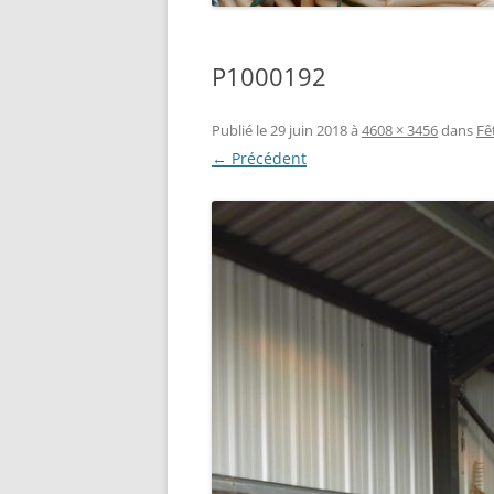
P1000192
Publié le
29 juin 2018
à
4608 × 3456
dans
Fê
← Précédent