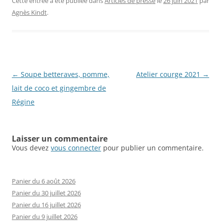
Cette entrée a été publiée dans
Articles de presse
le
26 juin 2021
par
Agnès Kindt
.
Navigation
←
Soupe betteraves, pomme,
Atelier courge 2021
→
des
lait de coco et gingembre de
articles
Régine
Laisser un commentaire
Vous devez
vous connecter
pour publier un commentaire.
Panier du 6 août 2026
Panier du 30 juillet 2026
Panier du 16 juillet 2026
Panier du 9 juillet 2026