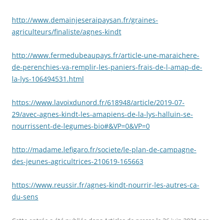
http://www.demainjeseraipaysan.fr/graines-
agriculteurs/finaliste/agnes-kindt
http://www.fermedubeaupays.fr/article-une-maraichere-
de-perenchies-va-remplir-les-paniers-frais-de-l-amap-de-
la-lys-106494531.html
https://www.lavoixdunord.fr/618948/article/2019-07-
29/avec-agnes-kindt-les-amapiens-de-la-lys-halluin-se-
nourrissent-de-legumes-bio#&VP=0&VP=0
http://madame.lefigaro.fr/societe/le-plan-de-campagne-
des-jeunes-agricultrices-210619-165663
https://www.reussir.fr/agnes-kindt-nourrir-les-autres-ca-
du-sens